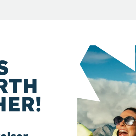
S
RTH
HER!