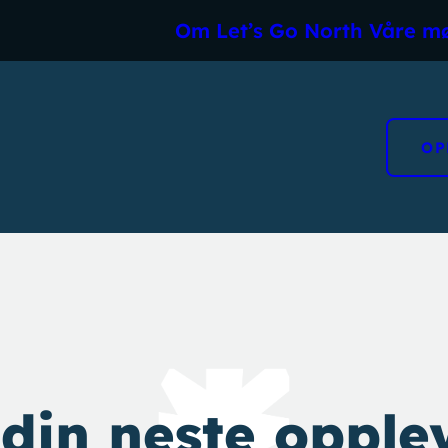
Om Let’s Go North
Våre m
OP
 din neste opplev