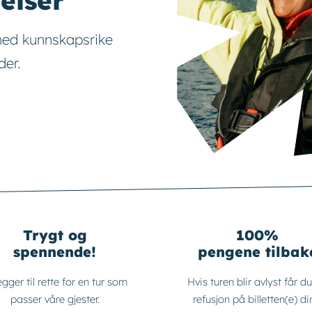
elser
med kunnskapsrike
der.
Trygt og
100%
spennende!
pengene tilbak
egger til rette for en tur som
Hvis turen blir avlyst får du 
passer våre gjester.
refusjon på billetten(e) di