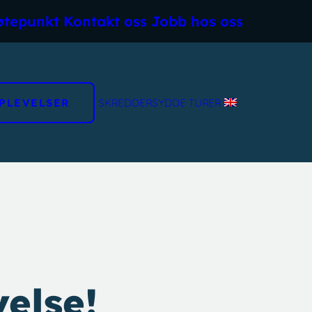
øtepunkt
Kontakt oss
Jobb hos oss
PLEVELSER
SKREDDERSYDDE TURER
else!