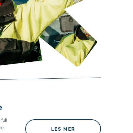
e
full
ne.
LES MER